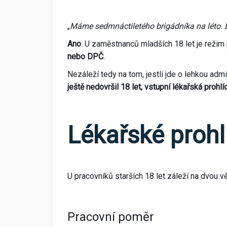
„
Máme sedmnáctiletého brigádníka na léto. B
Ano
. U zaměstnanců mladších 18 let je režim 
nebo DPČ
.
Nezáleží tedy na tom, jestli jde o lehkou ad
ještě nedovršil 18 let, vstupní lékařská prohlí
Lékařské proh
U pracovníků starších 18 let záleží na dvou v
Pracovní poměr