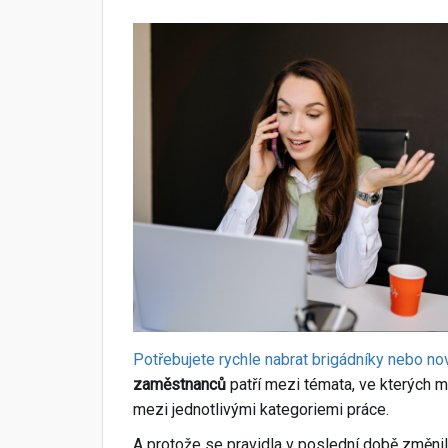
Potřebujete rychle nabrat brigádníky nebo 
zaměstnanců
patří mezi témata, ve kterých ma
mezi jednotlivými kategoriemi práce.
A protože se pravidla v poslední době změnila