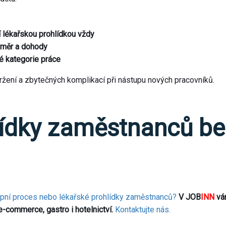
í lékařskou prohlídkou vždy
poměr a dohody
é kategorie práce
zdržení a zbytečných komplikací při nástupu nových pracovníků.
lídky zaměstnanců be
vstupní proces nebo lékařské prohlídky zaměstnanců?
V JOB
INN
vám
 e-commerce, gastro i hotelnictví.
Kontaktujte nás.