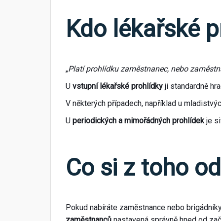
Kdo lékařské p
„
Platí prohlídku zaměstnanec, nebo zaměstn
U
vstupní lékařské prohlídky
ji standardně hr
V některých případech, například u mladistvýc
U
periodických a mimořádných prohlídek
je s
Co si z toho o
Pokud nabíráte zaměstnance nebo brigádníky
zaměstnanců
nastavená správně hned od zač