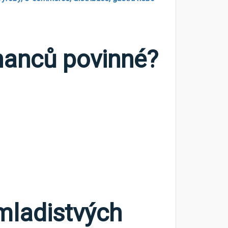
nanců povinné?
mladistvých