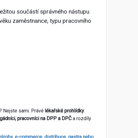
ežitou součástí správného nástupu
a věku zaměstnance, typu pracovního
ku? Nejste sami. Právě
lékařské prohlídky
igádníci, pracovníci na DPP a DPČ
a rozdíly
 výroby, e-commerce, distribuce, gastra nebo