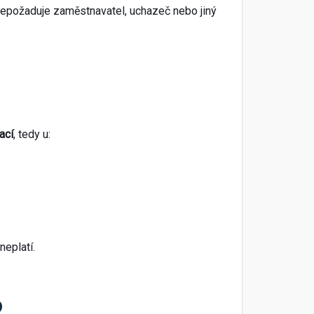
 nepožaduje zaměstnavatel, uchazeč nebo jiný
ací
, tedy u:
neplatí.
?