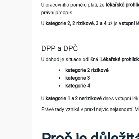
U pracovního poměru platí, že
lékařské prohl
právní předpis.
U
kategorie 2, 2 rizikové, 3 a 4
už je
vstupní l
DPP a DPČ
U dohod je situace odlišná.
Lékařské prohlíd
kategorie 2 rizikové
kategorie 3
kategorie 4
U
kategorie 1 a 2 nerizikové
dnes vstupní lék
Právě tady vzniká v praxi nejvíc nejasností. M
Proč je důleži