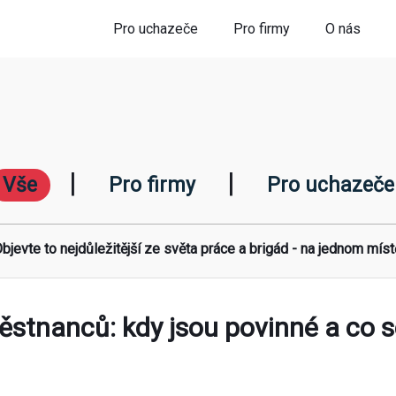
Pro uchazeče
Pro firmy
O nás
|
|
Vše
Pro firmy
Pro uchazeče
bjevte to nejdůležitější ze světa práce a brigád - na jednom míst
ěstnanců: kdy jsou povinné a co 