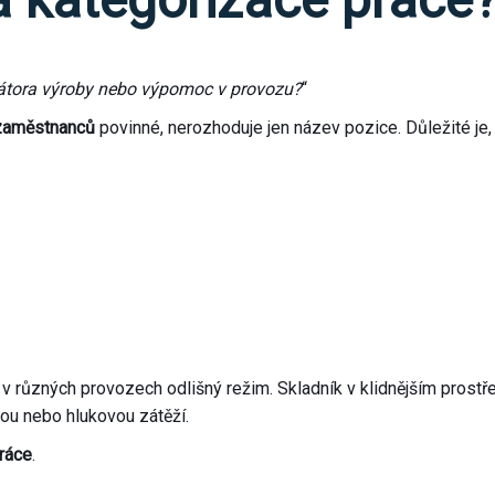
erátora výroby nebo výpomoc v provozu?
“
 zaměstnanců
povinné, nerozhoduje jen název pozice. Důležité je
v různých provozech odlišný režim. Skladník v klidnějším prostř
kou nebo hlukovou zátěží.
práce
.