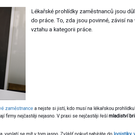
Lékařské prohlídky zaměstnanců jsou důl
do práce. To, zda jsou povinné, závisí n
vztahu a kategorii práce.
nové zaměstnance
a nejste si jistí, kdo musí na lékařskou prohlíd
jí firmy nejčastěji nejasno. V praxi se nejčastěji řeší
mladiství br
, vyplatí se mít v tom jasno. Zvlášť pokud nabíráte do
logistiky,