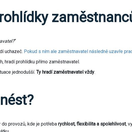
rohlídky zaměstnanců
avatel?
“
adí uchazeč.
Pokud s ním ale zaměstnavatel následně uzavře prac
h, hradí prohlídku přímo zaměstnavatel.
ituace jednodušší.
Ty hradí zaměstnavatel vždy
.
dnést?
 do provozů, kde je potřeba
rychlost, flexibilita a spolehlivost
, v
átku.