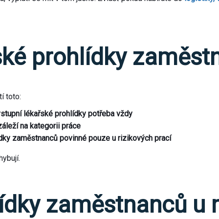
ské prohlídky zaměst
í toto:
stupní lékařské prohlídky potřeba vždy
leží na kategorii práce
dky zaměstnanců povinné pouze u rizikových prací
hybují.
lídky zaměstnanců u 