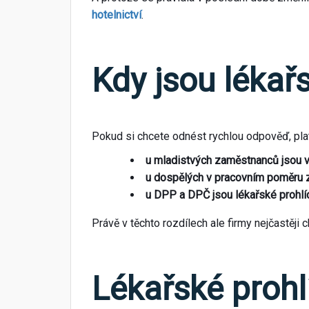
hotelnictví
.
Kdy jsou lékař
Pokud si chcete odnést rychlou odpověď, plat
u mladistvých zaměstnanců jsou v
u dospělých v pracovním poměru zá
u DPP a DPČ jsou lékařské prohlí
Právě v těchto rozdílech ale firmy nejčastěji c
Lékařské proh