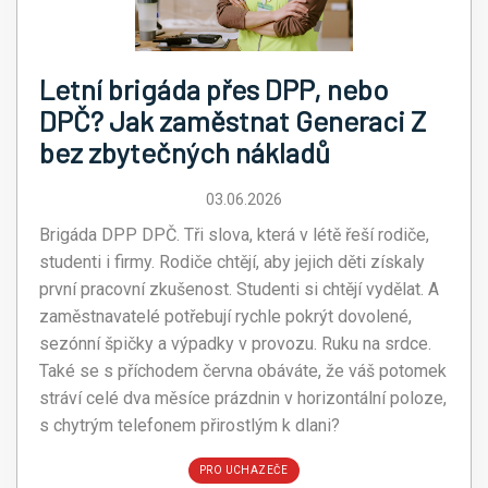
Letní brigáda přes DPP, nebo
DPČ? Jak zaměstnat Generaci Z
bez zbytečných nákladů
03.06.2026
Brigáda DPP DPČ. Tři slova, která v létě řeší rodiče,
studenti i firmy. Rodiče chtějí, aby jejich děti získaly
první pracovní zkušenost. Studenti si chtějí vydělat. A
zaměstnavatelé potřebují rychle pokrýt dovolené,
sezónní špičky a výpadky v provozu. Ruku na srdce.
Také se s příchodem června obáváte, že váš potomek
stráví celé dva měsíce prázdnin v horizontální poloze,
s chytrým telefonem přirostlým k dlani?
PRO UCHAZEČE