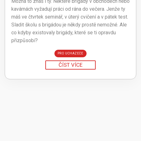
Možná to znáš i ty. Některé brigády v obchodech nebo
kavárnách vyžadují práci od rána do večera. Jenže ty
máš ve čtvrtek seminář, v úterý cvičení a v pátek test.
Sladit školu s brigádou je někdy prostě nemožné. Ale
co kdyby existovaly brigády, které se ti opravdu
přizpůsobí?
PRO UCHAZEČE
ČÍST VÍCE