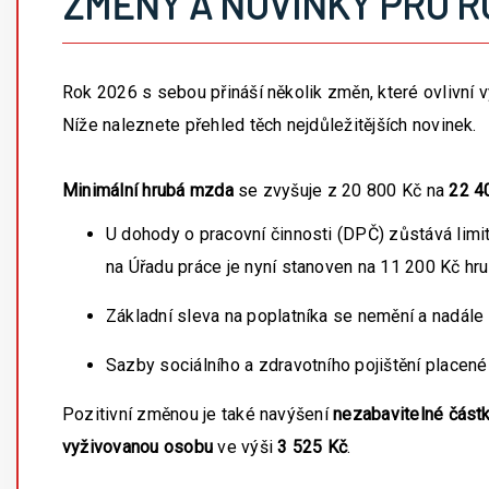
ZMĚNY A NOVINKY PRO R
Rok 2026 s sebou přináší několik změn, které ovlivní 
Níže naleznete přehled těch nejdůležitějších novinek.
Minimální hrubá mzda
se zvyšuje z 20 800 Kč na
22 4
U dohody o pracovní činnosti (DPČ) zůstává lim
na Úřadu práce je nyní stanoven na 11 200 Kč hr
Základní sleva na poplatníka se nemění a nadále
Sazby sociálního a zdravotního pojištění place
Pozitivní změnou je také navýšení
nezabavitelné část
vyživovanou osobu
ve výši
3 525 Kč
.