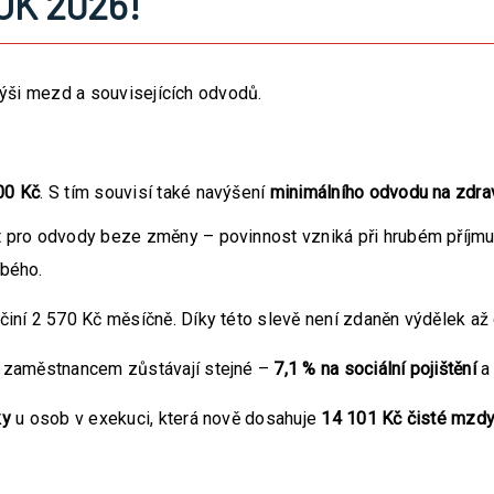
OK 2026!
výši mezd a souvisejících odvodů.
00 Kč
. S tím souvisí také navýšení
minimálního odvodu na zdrav
it pro odvody beze změny – povinnost vzniká při hrubém příjm
ubého.
 činí 2 570 Kč měsíčně. Díky této slevě není zdaněn výdělek a
né zaměstnancem zůstávají stejné –
7,1 % na sociální pojištění
ky
u osob v exekuci, která nově dosahuje
14 101 Kč čisté mzd