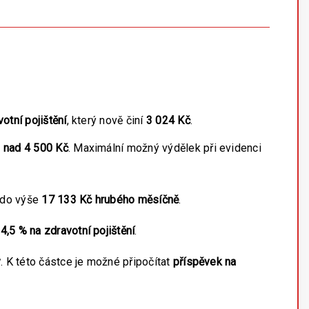
otní pojištění
, který nově činí
3 024 Kč
.
u
nad 4 500 Kč
. Maximální možný výdělek při evidenci
ž do výše
17 133 Kč hrubého měsíčně
.
a
4,5 % na zdravotní pojištění
.
y
. K této částce je možné připočítat
příspěvek na