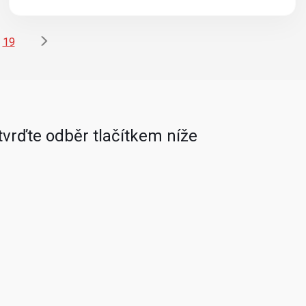
19
vrďte odběr tlačítkem níže