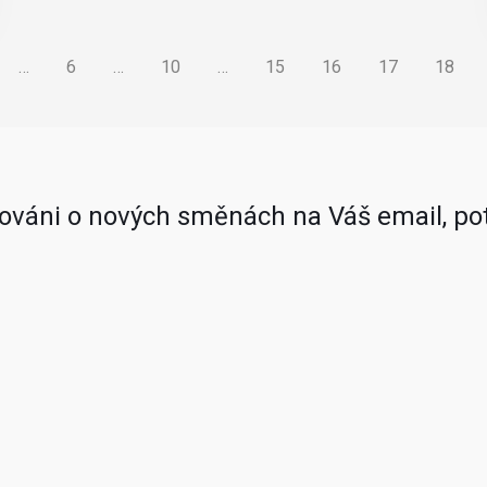
…
6
…
10
…
15
16
17
18
mováni o nových směnách na Váš email, pot