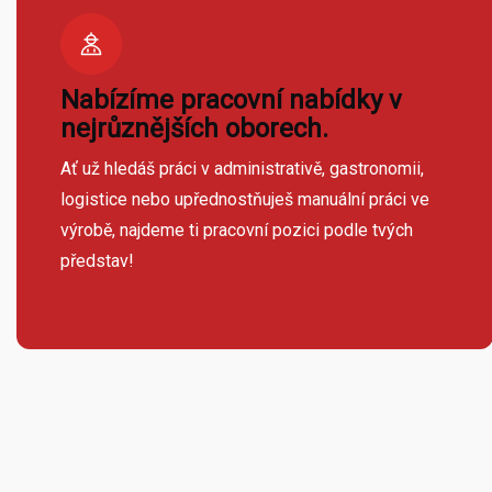
Nabízíme pracovní nabídky v
nejrůznějších oborech.
Ať už hledáš práci v administrativě, gastronomii,
logistice nebo upřednostňuješ manuální práci ve
výrobě, najdeme ti pracovní pozici podle tvých
představ!