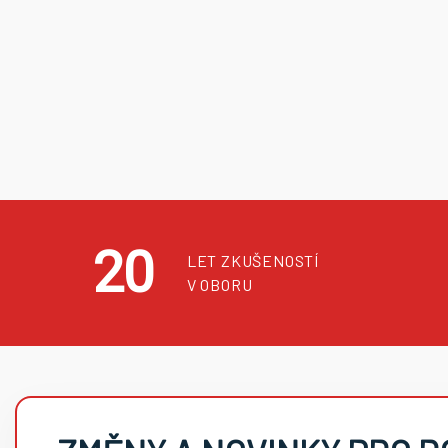
20
LET ZKUŠENOSTÍ
V OBORU