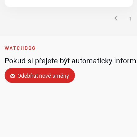
1
WATCHDOG
Pokud si přejete být automaticky infor
Odebírat nové směny