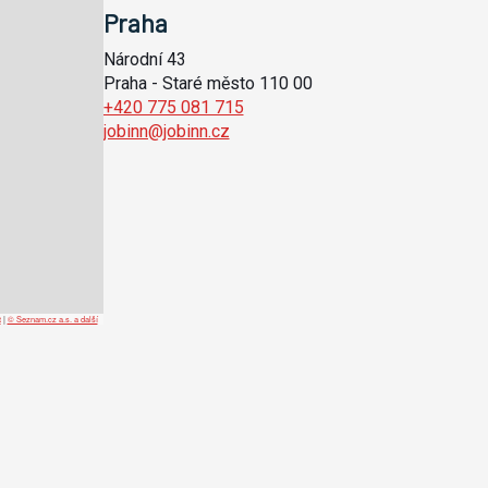
Praha
Národní 43
Praha - Staré město 110 00
+420 775 081 715
jobinn@jobinn.cz
t
|
© Seznam.cz a.s. a další