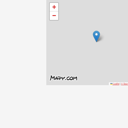
+
−
Leaflet
|
© Sezna