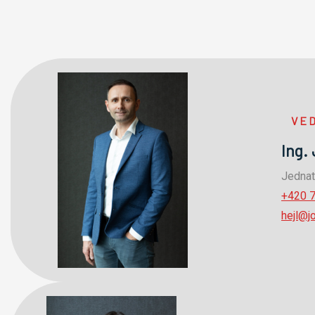
VE
Ing.
Jednat
+420 
hejl@j