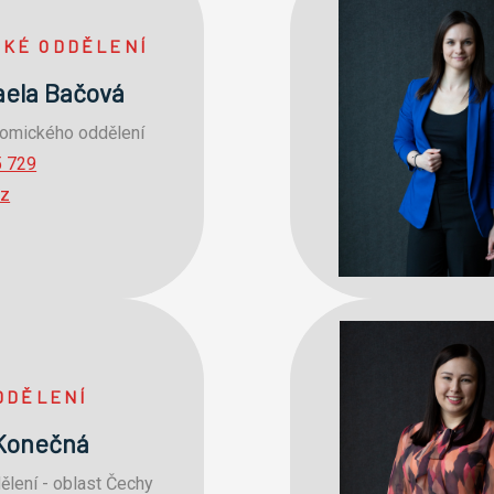
CKÉ ODDĚLENÍ
aela Bačová
omického oddělení
5 729
cz
DDĚLENÍ
 Konečná
lení - oblast Čechy