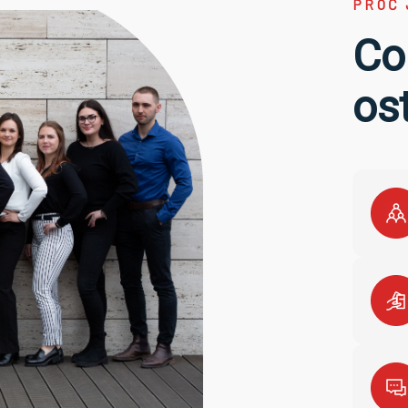
PROČ 
Co
os