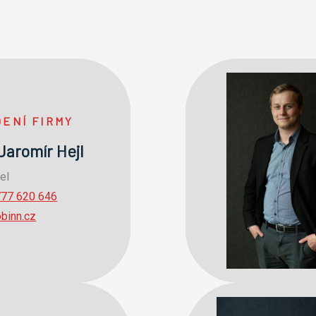
DENÍ FIRMY
 Jaromír Hejl
el
777 620 646
obinn.cz