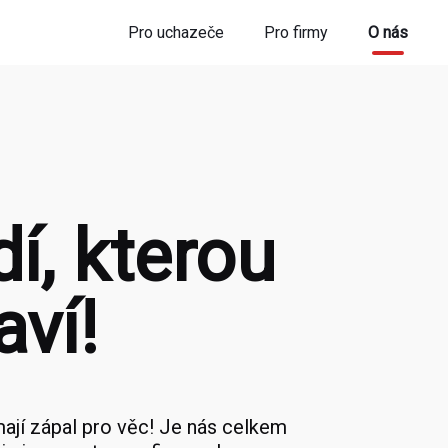
Pro uchazeče
Pro firmy
O nás
í, kterou
aví!
mají zápal pro věc! Je nás celkem