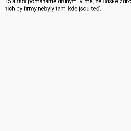
15 a rádi pomáháme druhým. Víme, že lidské zdr
nich by firmy nebyly tam, kde jsou teď.