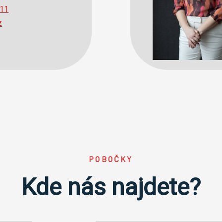
411
z
POBOČKY
Kde nás najdete?