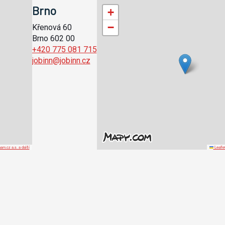
Brno
+
−
Křenová 60
Brno 602 00
+420 775 081 715
jobinn@jobinn.cz
m.cz a.s. a další
Leafle