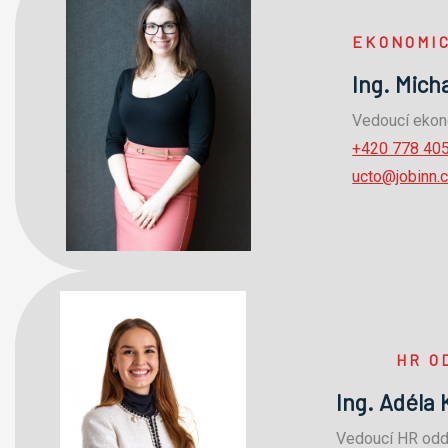
EKONOMI
Ing. Mich
Vedoucí ekon
+420 778 40
ucto@jobinn.
HR O
Ing. Adéla
Vedoucí HR oddě