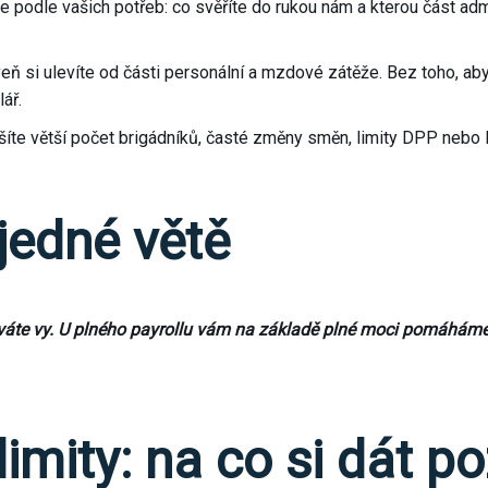
odle vašich potřeb: co svěříte do rukou nám a kterou část admini
ň si ulevíte od části personální a mzdové zátěže. Bez toho, aby v
ář.
 řešíte větší počet brigádníků, časté změny směn, limity DPP nebo
 jedné větě
áte vy. U plného payrollu vám na základě plné moci pomáháme p
imity: na co si dát p