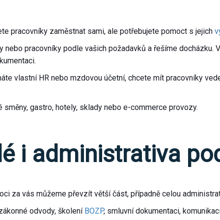
cete pracovníky zaměstnat sami, ale potřebujete pomoct s jejich
v
 nebo pracovníky podle vašich požadavků a řešíme docházku. Vy
okumentaci.
áte vlastní HR nebo mzdovou účetní, chcete mít pracovníky ved
ové směny, gastro, hotely, sklady nebo e-commerce provozy.
idé i administrativa p
 moci za vás můžeme převzít větší část, případně celou administ
zákonné odvody, školení
BOZP
, smluvní dokumentaci, komunikaci