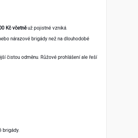
00 Kč včetně
už pojistné vzniká.
í nebo nárazové brigády než na dlouhodobé
jší čistou odměnu. Růžové prohlášení ale řeší
é brigády.