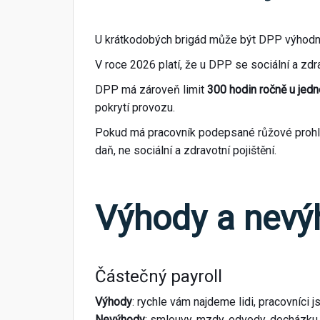
U krátkodobých brigád může být DPP výhodná,
V roce 2026 platí, že u DPP se sociální a zd
DPP má zároveň limit
300 hodin ročně u jed
pokrytí provozu.
Pokud má pracovník podepsané růžové prohláše
daň, ne sociální a zdravotní pojištění.
Výhody a nevý
Částečný payroll
Výhody
: rychle vám najdeme lidi, pracovníci
Nevýhody
: smlouvy, mzdy, odvody, docházku 