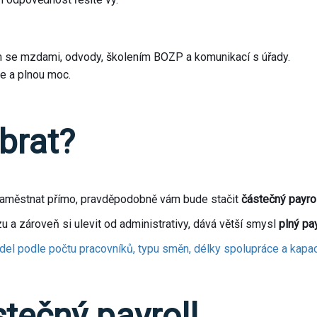
m se mzdami, odvody, školením BOZP a komunikací s úřady.
ce a plnou moc.
brat?
zaměstnat přímo, pravděpodobně vám bude stačit
částečný payrol
u a zároveň si ulevit od administrativy, dává větší smysl
plný pay
 podle počtu pracovníků, typu směn, délky spolupráce a kapac
stečný payroll