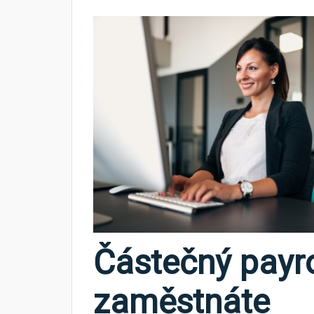
Částečný payrol
zaměstnáte