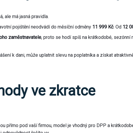
 ale má jasná pravidla.
ravotní pojištění neodvádí do měsíční odměny
11 999 Kč
. Od
12 0
noho zaměstnavatele
, proto se hodí spíš na krátkodobé, sezónn
ní k dani, může uplatnit slevu na poplatníka a získat atraktivně
hody ve zkratce
 jsou přímo pod vaší firmou, model je vhodný pro DPP a krátkodob
i odpovědnost řešíte vy.