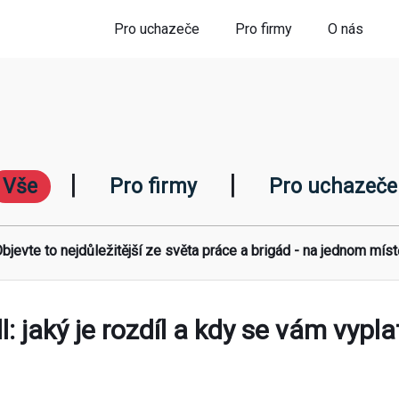
Pro uchazeče
Pro firmy
O nás
|
|
Vše
Pro firmy
Pro uchazeče
bjevte to nejdůležitější ze světa práce a brigád - na jednom míst
: jaký je rozdíl a kdy se vám vypla