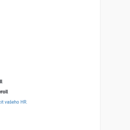
l
.
roll
.
it vašeho HR.