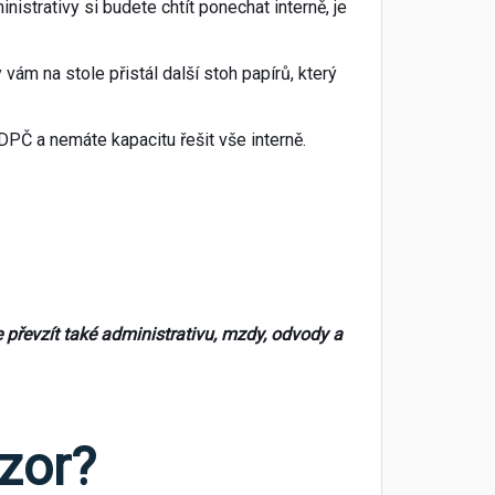
strativy si budete chtít ponechat interně, je
ám na stole přistál další stoh papírů, který
 DPČ a nemáte kapacitu řešit vše interně.
řevzít také administrativu, mzdy, odvody a
ozor?