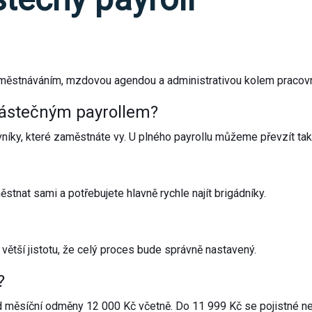
aměstnáváním, mzdovou agendou a administrativou kolem pracovn
 částečným payrollem?
íky, které zaměstnáte vy. U plného payrollu můžeme převzít ta
tnat sami a potřebujete hlavně rychle najít brigádníky.
 větší jistotu, že celý proces bude správně nastavený.
?
od měsíční odměny 12 000 Kč včetně. Do 11 999 Kč se pojistné n