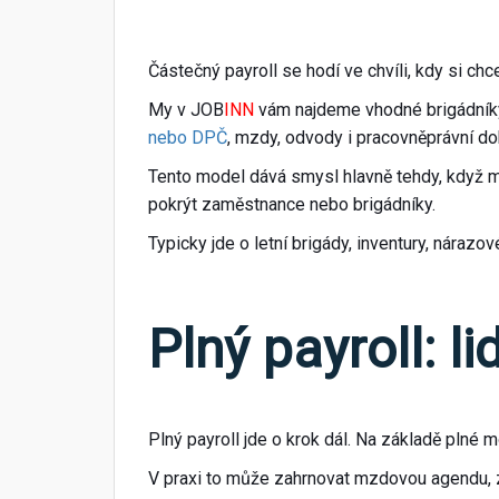
Částečný payroll se hodí ve chvíli, kdy si ch
My v JOB
INN
vám najdeme vhodné brigádníky
nebo DPČ
, mzdy, odvody i pracovněprávní d
Tento model dává smysl hlavně tehdy, když m
pokrýt zaměstnance nebo brigádníky.
Typicky jde o letní brigády, inventury, náraz
Plný payroll: l
Plný payroll jde o krok dál. Na základě plné
V praxi to může zahrnovat mzdovou agendu, 