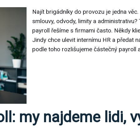
Najít brigádníky do provozu je jedna věc.
smlouvy, odvody, limity a administrativu? 
payroll řešíme s firmami často. Někdy klien
Jindy chce ulevit internímu HR a předat n
podle toho rozlišujeme částečný payroll a
l: my najdeme lidi, v