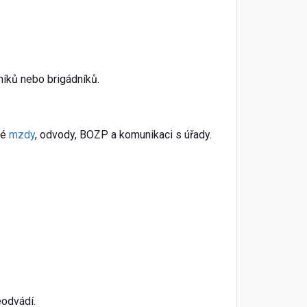
íků nebo brigádníků.
ké
mzdy
, odvody, BOZP a komunikaci s úřady.
eodvádí.