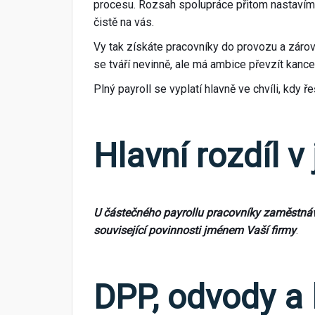
procesu. Rozsah spolupráce přitom nastavíme p
čistě na vás.
Vy tak získáte pracovníky do provozu a zárove
se tváří nevinně, ale má ambice převzít kancel
Plný payroll se vyplatí hlavně ve chvíli, kdy
Hlavní rozdíl v
U částečného payrollu pracovníky zaměstnáv
související povinnosti jménem Vaší firmy
.
DPP, odvody a l