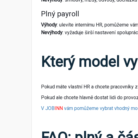
Plný payroll
Výhody
: ulevíte internímu HR, pomůžeme vá
Nevýhody
: vyžaduje širší nastavení spoluprá
Který model vy
Pokud máte vlastní HR a chcete pracovníky 
Pokud ale chcete hlavně dostat lidi do provoz
V JOB
INN
vám pomůžeme vybrat vhodný model
FAQ: plný a čá