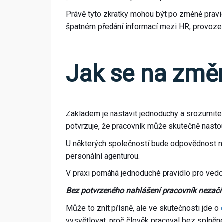
Právě tyto zkratky mohou být po změně pravi
špatném předání informací mezi HR, provoze
Jak se na změn
Základem je nastavit jednoduchý a srozumitel
potvrzuje, že pracovník může skutečně nastou
U některých společností bude odpovědnost na 
personální agenturou.
V praxi pomáhá jednoduché pravidlo pro ved
Bez potvrzeného nahlášení pracovník nezač
Může to znít přísně, ale ve skutečnosti jde o
vysvětlovat, proč člověk pracoval bez splněn