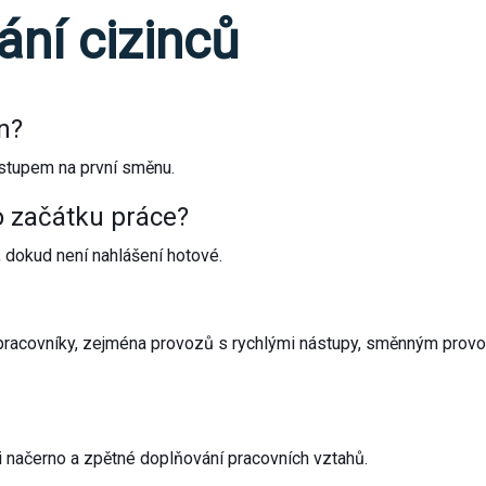
ní cizinců
n?
ástupem na první směnu.
o začátku práce?
, dokud není nahlášení hotové.
í pracovníky, zejména provozů s rychlými nástupy, směnným pro
i načerno a zpětné doplňování pracovních vztahů.