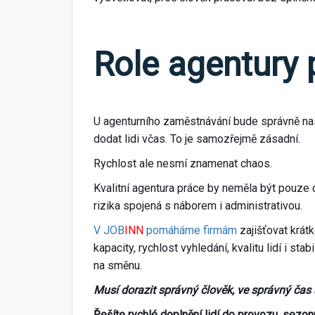
Role agentury 
U agenturního zaměstnávání bude správně nasta
dodat lidi včas. To je samozřejmě zásadní.
Rychlost ale nesmí znamenat chaos.
Kvalitní agentura práce by neměla být pouze 
rizika spojená s náborem i administrativou.
V JOB
INN
pomáháme firmám
zajišťovat krát
kapacity, rychlost vyhledání, kvalitu lidí i st
na směnu.
Musí dorazit správný člověk, ve správný čas
Řešíte rychlé doplnění lidí do provozu, sezon