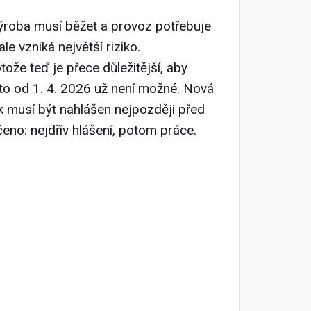
výroba musí běžet a provoz potřebuje
le vzniká největší riziko.
ože teď je přece důležitější, aby
 to od 1. 4. 2026 už není možné. Nová
ík musí být nahlášen nejpozději před
no: nejdřív hlášení, potom práce.