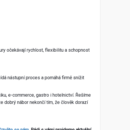
y očekávají rychlost, flexibilitu a schopnost
lídá nástupní proces a pomáhá firmě snížit
iku, e-commerce, gastro i hotelnictví. Řešíme
í, že dobrý nábor nekončí tím, že člověk dorazí
Ozvěte se nám
. Rádi s vámi projdeme aktuální