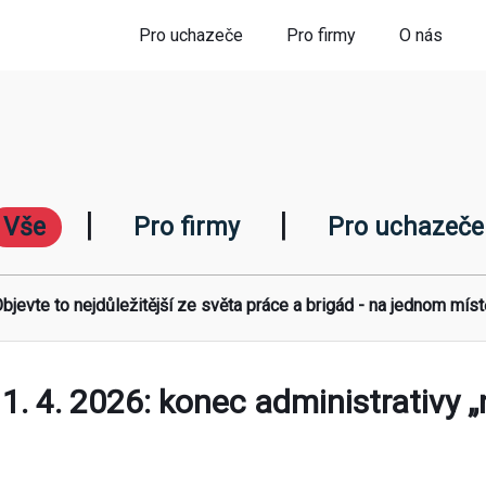
Pro uchazeče
Pro firmy
O nás
|
|
Vše
Pro firmy
Pro uchazeče
bjevte to nejdůležitější ze světa práce a brigád - na jednom míst
1. 4. 2026: konec administrativy 