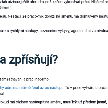
ztah cizince ještě před tím, než začne vykonávat práci.
Hlášení se
itostí.
su. Nestačí, že pracovník dorazí na směnu, má domluvený nástup 
cuje s rychlými nástupy, sezonními výkyvy, agenturními zaměstna
a zpřísňují?
zaměstnávání a práci načerno.
y administrativně řešit až po nástupu.
To v praxi vytvářelo prost
at.
okud má cizinec nastoupit na směnu, musí být už předem jasné, 