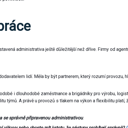
práce
vená administrativa ještě důležitější než dříve. Firmy od agentur
dodavatelem lidí. Měla by být partnerem, který rozumí provozu, h
kodobé i dlouhodobé zaměstnance a brigádníky pro výrobu, logist
abilitu týmů. A právě u provozů s tlakem na výkon a flexibilitu plat
 a se správně připravenou administrativou
.
ní výkyvy nebo chcete mít jistotu, že nástupy probíhají správně?