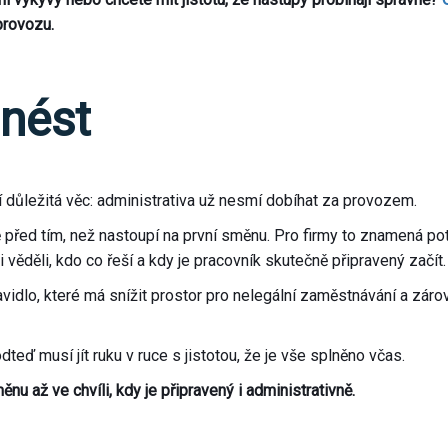
provozu.
dnést
 důležitá věc: administrativa už nesmí dobíhat za provozem.
 před tím, než nastoupí na první směnu. Pro firmy to znamená pot
 věděli, kdo co řeší a kdy je pracovník skutečně připravený začít.
ravidlo, které má snížit prostor pro nelegální zaměstnávání a zár
teď musí jít ruku v ruce s jistotou, že je vše splněno včas.
u až ve chvíli, kdy je připravený i administrativně.