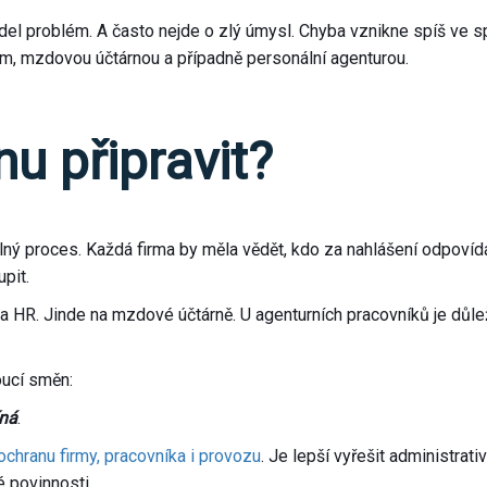
del problém. A často nejde o zlý úmysl. Chyba vznikne spíš ve s
m, mzdovou účtárnou a případně personální agenturou.
u připravit?
ný proces. Každá firma by měla vědět, kdo za nahlášení odpovídá
pit.
HR. Jinde na mzdové účtárně. U agenturních pracovníků je důleži
oucí směn:
íná
.
ochranu firmy, pracovníka i provozu
. Je lepší vyřešit administra
é povinnosti.